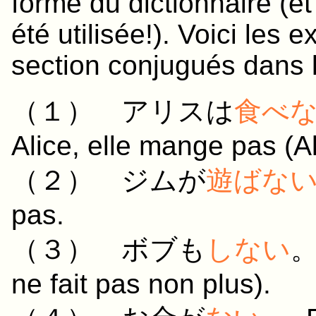
forme du dictionnaire (e
été utilisée!). Voici les
section conjugués dans 
（１） アリスは
食べ
Alice, elle mange pas (
（２） ジムが
遊ばな
pas.
（３） ボブも
しない
。
ne fait pas non plus).