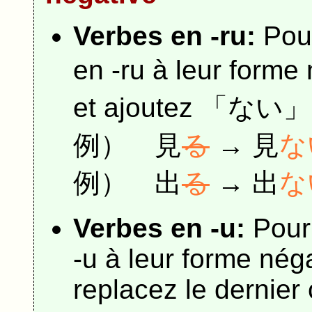
Verbes en -ru:
Pour
en -ru à leur form
et ajoutez 「ない」
例） 見
る
→ 見
な
例） 出
る
→ 出
な
Verbes en -u:
Pour 
-u à leur forme nég
replacez le dernier 