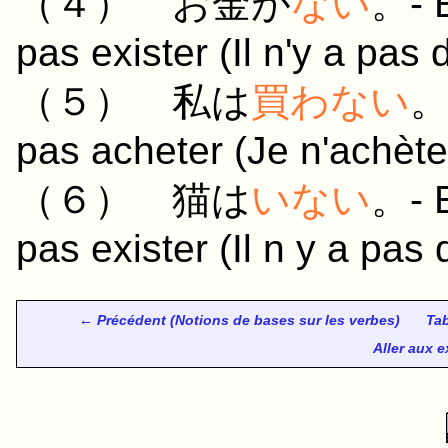
（４）
お金
が
ない
。- E
pas exister (Il n'y a pas 
（５）
私
は
買わない
。-
pas acheter (Je n'achète
（６）
猫
は
いない
。- E
pas exister (Il n y a pas 
← Précédent (Notions de bases sur les verbes)
Tab
Aller aux 