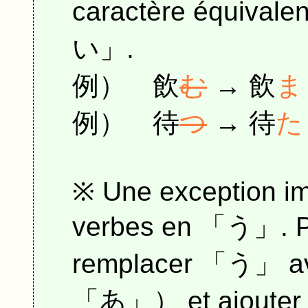
caractère équivalen
い」.
例） 飲
む
→ 飲
ま
例） 待
つ
→ 待
た
※ Une exception im
verbes en 「う」. Po
remplacer 「う」 
「あ」） et ajoute