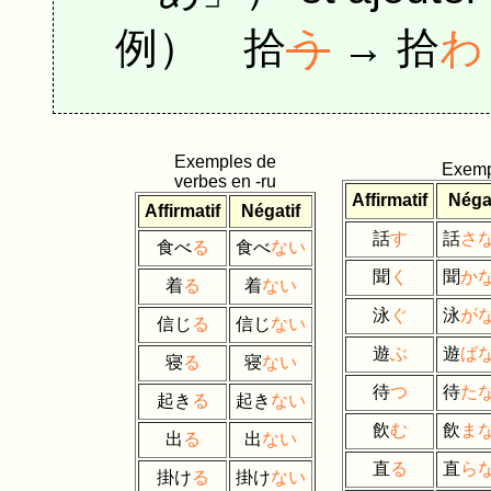
例） 拾
う
→ 拾
わ
Exemples de
Exemp
verbes en -ru
Affirmatif
Négat
Affirmatif
Négatif
話
す
話
さ
食べ
る
食べ
ない
聞
く
聞
か
着
る
着
ない
泳
ぐ
泳
が
信じ
る
信じ
ない
遊
ぶ
遊
ば
寝
る
寝
ない
待
つ
待
た
起き
る
起き
ない
飲
む
飲
ま
出
る
出
ない
直
る
直
ら
掛け
る
掛け
ない