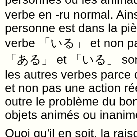
verbe en -ru normal. Ains
personne est dans la pi
verbe 「
いる
」 et non 
「
ある
」 et 「
いる
」 sont
les autres verbes parce q
et non pas une action r
outre le problème du bon
objets animés ou inanim
Quoi qu'il en soit, la rais