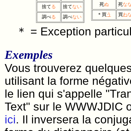
死
ぬ
死
な
捨て
る
捨て
ない
＊
買
う
買
わ
調べ
る
調べ
ない
＊ = Exception particul
Exemples
Vous trouverez quelque
utilisant la forme négativ
le lien qui s'appelle "T
Text" sur le WWWJDIC o
ici
. Il inversera la conju