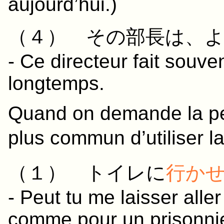
aujourd’hui.)
（４）
その
部長
は、
- Ce directeur fait souven
longtemps.
Quand on demande la per
plus commun d’utiliser l
（１）
トイレ
に
行か
- Peut tu me laisser alle
comme pour un prisonni