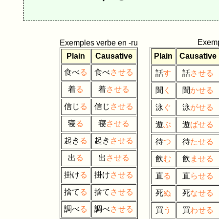
Exemp
Exemples verbe en -ru
Plain
Causative
Plain
Causative
食べ
る
食べ
させる
話
す
話
させる
着
る
着
させる
聞
く
聞
かせる
信じ
る
信じ
させる
泳
ぐ
泳
がせる
寝
る
寝
させる
遊
ぶ
遊
ばせる
起き
る
起き
させる
待
つ
待
たせる
出
る
出
させる
飲
む
飲
ませる
掛け
る
掛け
させる
直
る
直
らせる
捨て
る
捨て
させる
死
ぬ
死
なせる
調べ
る
調べ
させる
買
う
買
わせる