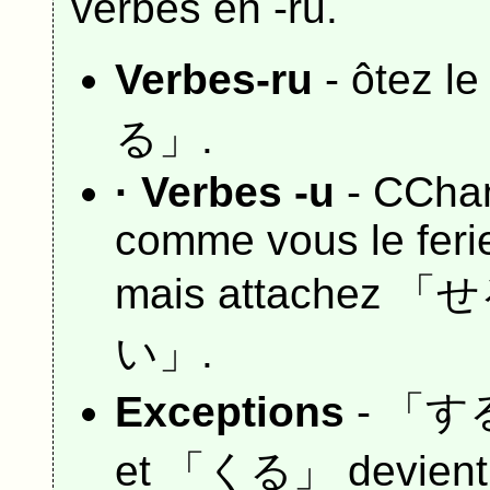
verbes en -ru.
Verbes-ru
- ôtez 
る」.
· Verbes -u
- CChan
comme vous le feri
mais attachez 「せ
い」.
Exceptions
- 「
す
et 「
くる
」 devien