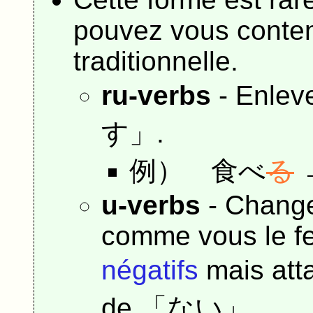
pouvez vous content
traditionnelle.
ru-verbs
- Enle
す」.
例）
食べ
る
u-verbs
- Change
comme vous le fe
négatifs
mais att
de 「ない」.