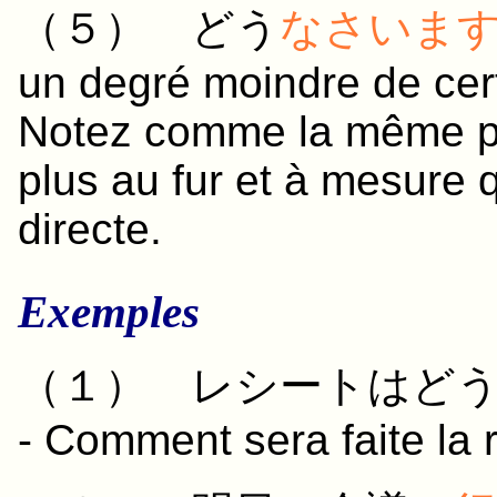
（５）
どう
なさいま
un degré moindre de cert
Notez comme la même ph
plus au fur et à mesure
directe.
Exemples
（１）
レシート
は
ど
- Comment sera faite la 