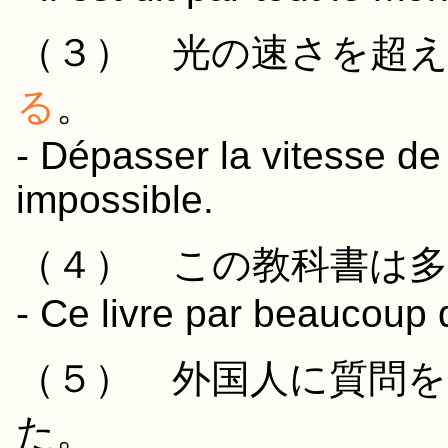
（３）
光
の
速さ
を
超
る
。
- Dépasser la vitesse de
impossible.
（４）
この
教科書
は
- Ce livre par beaucoup 
（５）
外国人
に
質問
を
た
。