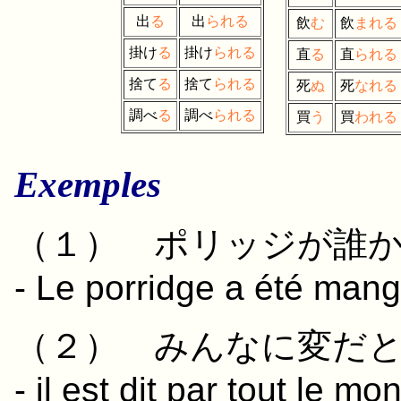
出
る
出
られる
飲
む
飲
まれる
掛け
る
掛け
られる
直
る
直
られる
捨て
る
捨て
られる
死
ぬ
死
なれる
調べ
る
調べ
られる
買
う
買
われる
Exemples
（１）
ポリッジ
が
誰
- Le porridge a été mang
（２）
みんな
に
変
だ
- il est dit par tout le m