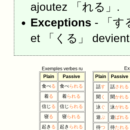
ajoutez 「れる」.
Exceptions
- 「
す
et 「
くる
」 devien
Ex
Exemples verbes ru
Plain
Passive
Plain
Passive
食べ
る
食べ
られる
話
す
話
される
着
る
着
られる
聞
く
聞
かれる
信じ
る
信じ
られる
泳
ぐ
泳
がれる
寝
る
寝
られる
遊
ぶ
遊
ばれる
起き
る
起き
られる
待
つ
待
たれる