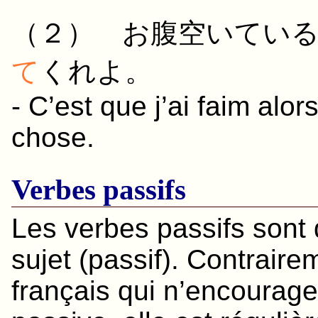
（２）
お腹
空いてい
て
くれ
よ。
- C’est que j’ai faim al
chose.
Verbes passifs
Les verbes passifs sont 
sujet (passif). Contraire
français qui n’encourage