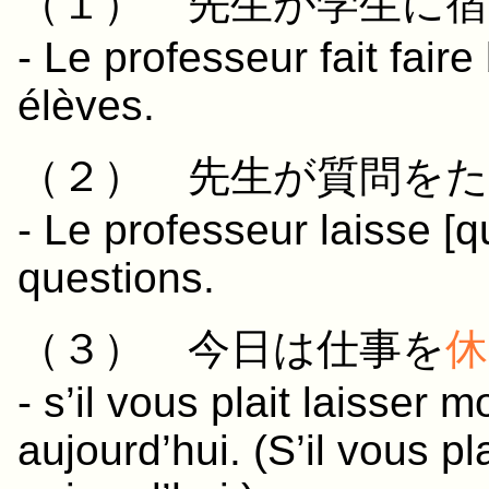
（１）
先生
が
学生
に
宿
- Le professeur fait fai
élèves.
（２）
先生
が
質問
を
た
- Le professeur laisse [
questions.
（３）
今日
は
仕事
を
休
- s’il vous plait laisser 
aujourd’hui. (S’il vous p