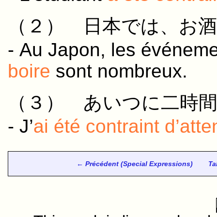
（２）
日本
では、
お酒
- Au Japon, les événemen
boire
sont nombreux.
（３）
あいつ
に
二時
- J’
ai été contraint d’att
← Précédent (Special Expressions)
Ta