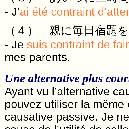
- J’
ai été contraint d’att
（４）
親
に
毎日
宿題
を
- Je
suis contraint de fai
mes parents.
Une alternative plus cour
Ayant vu l’alternative ca
pouvez utiliser la même 
causative passive. Je ne 