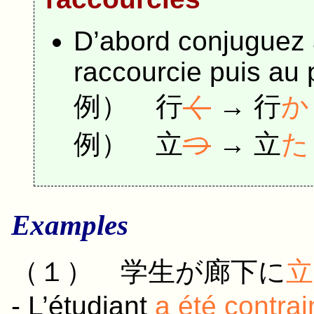
D’abord conjuguez 
raccourcie puis au 
例）
行
く
→
行
か
例）
立
つ
→
立
た
Examples
（１）
学生
が
廊下
に
立
- L’étudiant
a été contrai