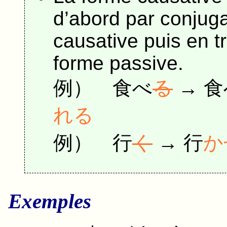
d’abord par conjuga
causative puis en tra
forme passive.
例）
食べ
る
→
食
れる
例）
行
く
→
行
か
Exemples