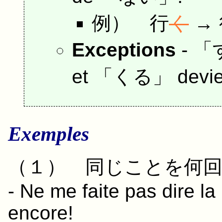
例）
行
く
→
Exceptions
- 「
et 「
くる
」 devi
Exemples
（１）
同じ
こと
を
何
- Ne me faite pas dire 
encore!