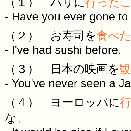
（１）
パリ
に
行った
- Have you ever gone to
（２）
お寿司
を
食べ
- I've had sushi before.
（３）
日本
の
映画
を
観
- You've never seen a 
（４）
ヨーロッパ
に
な。