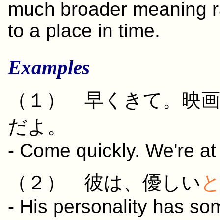
much broader meaning ra
to a place in time.
Examples
（１）
早く
きて
。
映画
だよ。
- Come quickly. We're at
（２）
彼
は、
優しい
- His personality has so