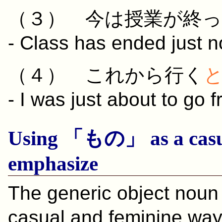
（３）
今
は
授業
が
終
- Class has ended just n
（４）
これから
行く
- I was just about to go 
Using 「
もの
」 as a cas
emphasize
The generic object nou
casual and feminine way