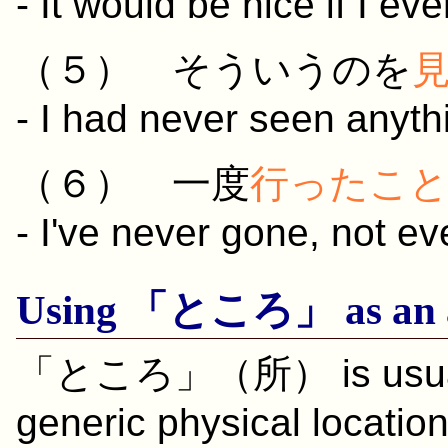
- It would be nice if I ev
（５）
そういう
のを
- I had never seen anythi
（６）
一度
行った
こ
- I've never gone, not e
Using 「
ところ
」 as an 
「
ところ
」（
所
） is usua
generic physical location