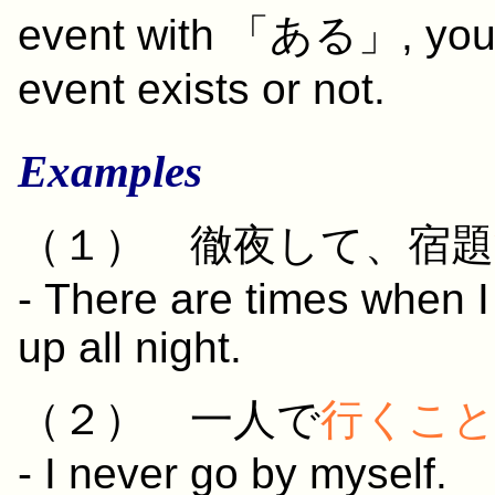
event with 「
ある
」, you
event exists or not.
Examples
（１）
徹夜
して
、
宿題
- There are times when 
up all night.
（２）
一人
で
行く
こ
- I never go by myself.