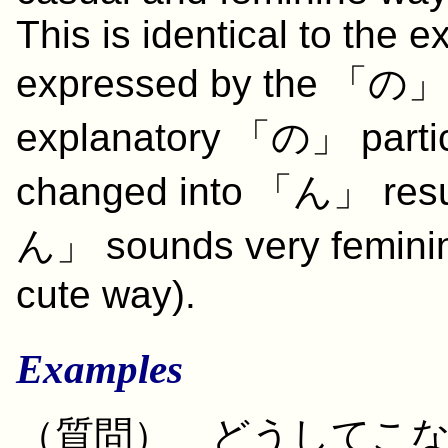
This is identical to the
expressed by the 「の」 pa
explanatory 「の」 partic
changed into 「ん」 res
ん」 sounds very feminine 
cute way).
Examples
（
質問
）
どうして
こ